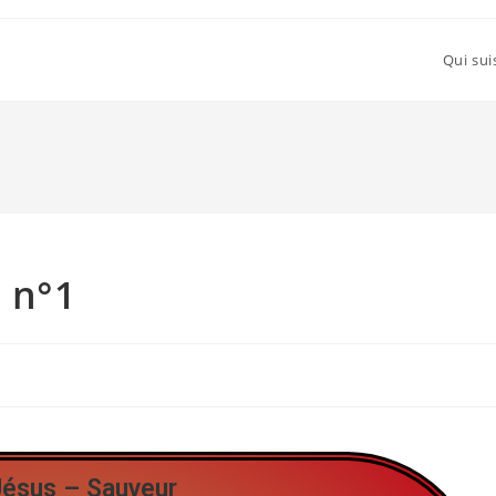
Qui sui
r n°1
Jésus – Sauveur