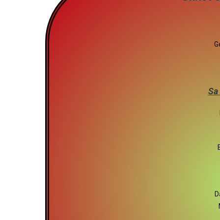
G
Sa 
D