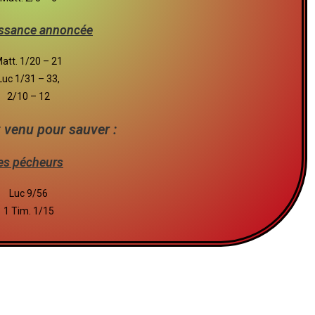
issance annoncée
att. 1/20 – 21
Luc 1/31 – 33,
2/10 – 12
t venu pour sauver :
es pécheurs
Luc 9/56
1 Tim. 1/15