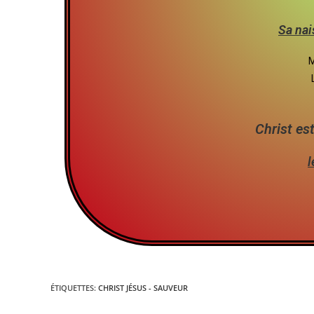
Sa na
M
Christ es
l
ÉTIQUETTES
:
CHRIST JÉSUS - SAUVEUR