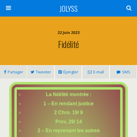
JOLYSS
22 Juin 2023
Fidélité
Partager
Tweeter
Épingler
E-mail
SMS
La fidélité montrée :
1 – En rendant justice
2 Chro. 19/ 9
Prov. 29/ 14
2 – En reprenant les autres