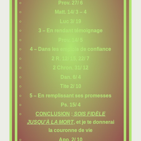
Prov. 27/ 6
Matt. 14/ 3 – 4
Luc 3/ 19
3 – En rendant témoignage
Prov. 14/ 5
4 – Dans les emplois de confiance
2 R. 12/ 15, 22/ 7
2 Chron. 31/ 12
Dan. 6/ 4
Tite 2/ 10
5 – En remplissant ses promesses
Ps. 15/ 4
CONCLUSION
:
SOIS FIDÈLE
JUSQU’À LA MORT
, et je te donnerai
la couronne de vie
Apo. 2/ 10