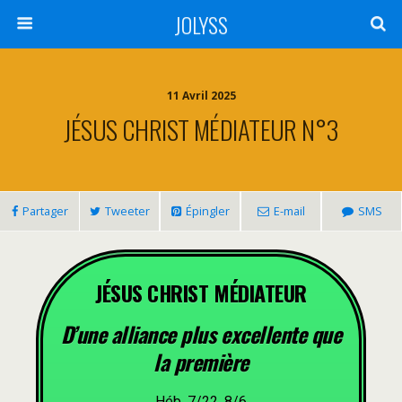
JOLYSS
11 Avril 2025
JÉSUS CHRIST MÉDIATEUR N°3
Partager
Tweeter
Épingler
E-mail
SMS
JÉSUS CHRIST MÉDIATEUR
D’une alliance plus excellente que
la première
Héb. 7/22, 8/6