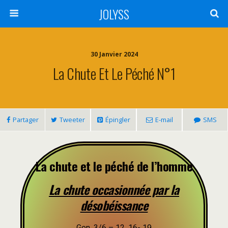
JOLYSS
30 Janvier 2024
La Chute Et Le Péché N°1
Partager
Tweeter
Épingler
E-mail
SMS
La chute et le péché de l’homme
La chute occasionnée par la
désobéissance
Gen. 3/6 – 12, 16- 19