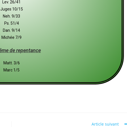
Lev. 26/41
Juges 10/15
Neh. 9/33
Ps. 51/4
Dan. 9/14
Michée 7/9
ême de repentance
Matt. 3/6
Marc 1/5
Article suivant