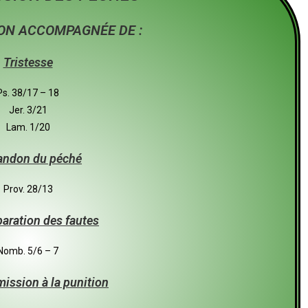
ON ACCOMPAGNÉE DE :
Tristesse
Ps. 38/17 – 18
Jer. 3/21
Lam. 1/20
andon du péché
Prov. 28/13
paration des fautes
Nomb. 5/6 – 7
mission à la punition