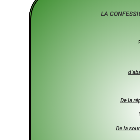
LA CONFESSI
d’ab
De la ré
De la sou