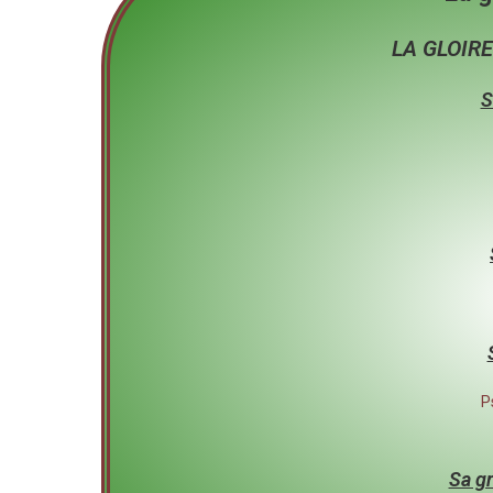
LA GLOIRE
S
P
Sa gr