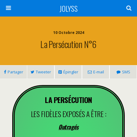
JOLYSS
10 Octobre 2024
La Persécution N°6
Partager
Tweeter
Épingler
E-mail
SMS
LA PERSÉCUTION
LES FIDÈLES EXPOSÉS A ÊTRE :
Outragés