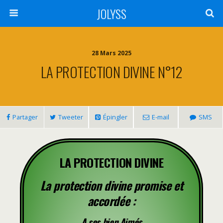
JOLYSS
28 Mars 2025
LA PROTECTION DIVINE N°12
Partager
Tweeter
Épingler
E-mail
SMS
LA PROTECTION DIVINE
La protection divine promise et
accordée :
A ses bien Aimés