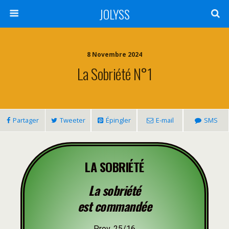
JOLYSS
8 Novembre 2024
La Sobriété N°1
Partager
Tweeter
Épingler
E-mail
SMS
LA SOBRIÉTÉ
La sobriété
est commandée
Prov. 25/16