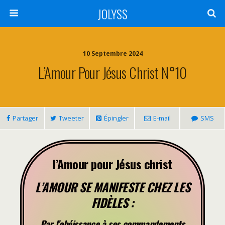
JOLYSS
10 Septembre 2024
L’Amour Pour Jésus Christ N°10
Partager
Tweeter
Épingler
E-mail
SMS
l’Amour pour Jésus christ
L’AMOUR SE MANIFESTE CHEZ LES
FIDÈLES :
Par l’obéissance à ses commandements