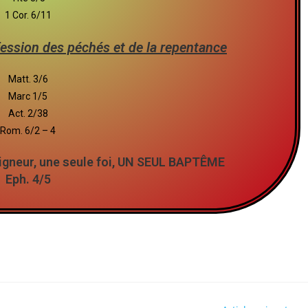
1 Cor. 6/11
fession des péchés et de la repentance
Matt. 3/6
Marc 1/5
Act. 2/38
Rom. 6/2 – 4
Seigneur, une seule foi, UN SEUL BAPTÊME
Eph. 4/5