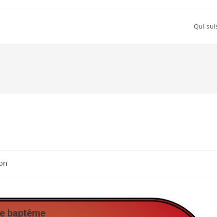
Qui sui
on
e baptême