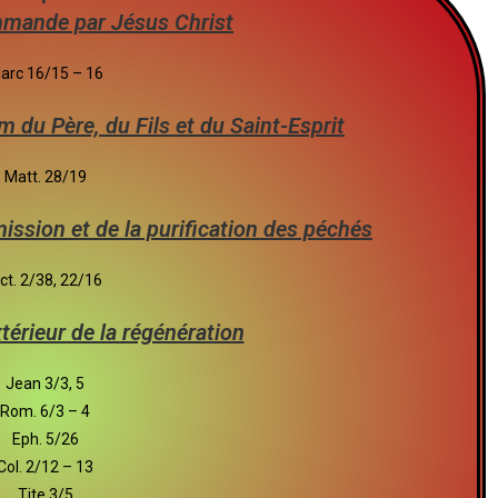
mmande par Jésus Christ
arc 16/15 – 16
m du Père, du Fils et du Saint-Esprit
Matt. 28/19
émission et de la purification des péchés
ct. 2/38, 22/16
xtérieur de la régénération
Jean 3/3, 5
Rom. 6/3 – 4
Eph. 5/26
Col. 2/12 – 13
Tite 3/5