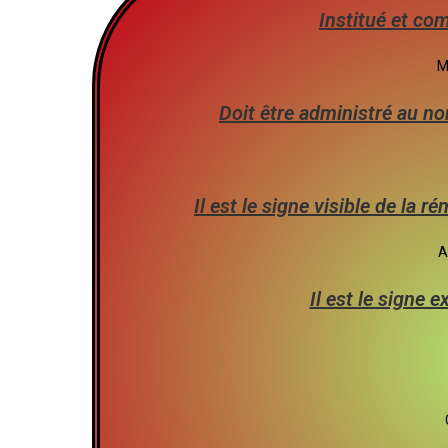
Institué et co
M
Doit être administré au no
Il est le signe visible de la r
A
Il est le signe e