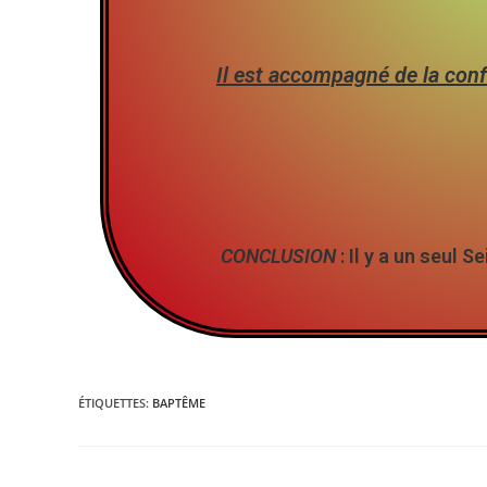
Il est accompagné de la con
CONCLUSION
: Il y a un seul 
ÉTIQUETTES
:
BAPTÊME