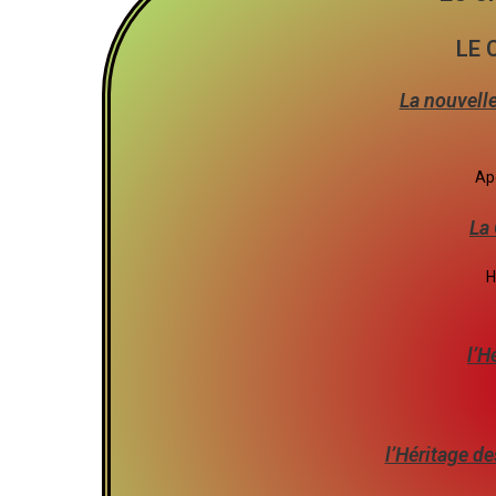
LE 
La nouvell
Apo
La 
H
l’H
l’Héritage de