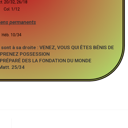
t. 20/32, 26/18
Col. 1/12
iens permanents
Héb. 10/34
qui sont à sa droite : VENEZ, VOUS QUI ÊTES BÉNIS DE
 PRENEZ POSSESSION
 PRÉPARÉ DES LA FONDATION DU MONDE
Matt. 25/34