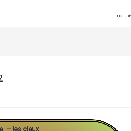
Qui sui
2
el – les cieux