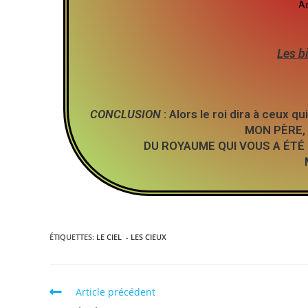
Ac
Les b
CONCLUSION
: Alors le roi dira à ceux 
MON PÈRE,
DU ROYAUME QUI VOUS A ÉTÉ
ÉTIQUETTES
:
LE CIEL - LES CIEUX
Article précédent