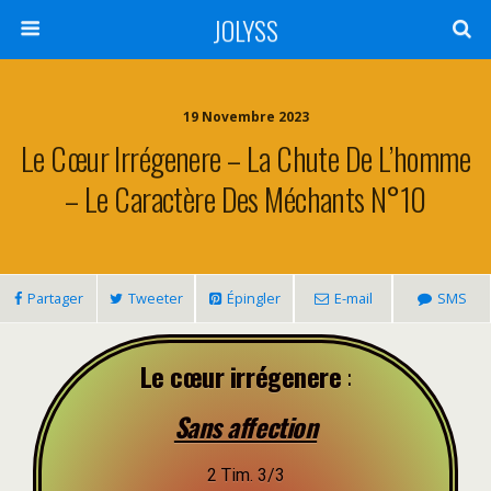
JOLYSS
19 Novembre 2023
Le Cœur Irrégenere – La Chute De L’homme
– Le Caractère Des Méchants N°10
Partager
Tweeter
Épingler
E-mail
SMS
Le cœur irrégenere
:
Sans affection
2 Tim. 3/3