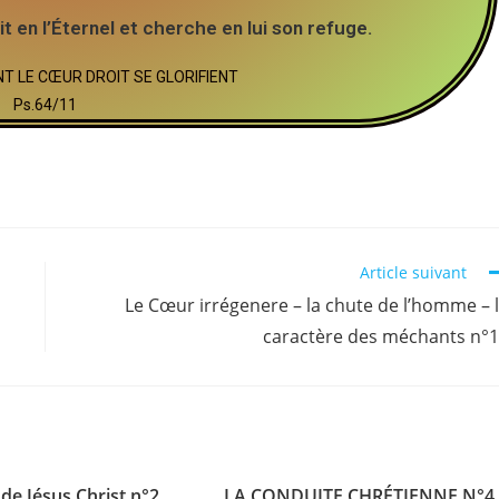
it en l’Éternel et cherche en lui son refuge.
 LE CŒUR DROIT SE GLORIFIENT
Ps.64/11
Article suivant
Le Cœur irrégenere – la chute de l’homme – 
caractère des méchants n°
de Jésus Christ n°2
LA CONDUITE CHRÉTIENNE N°4