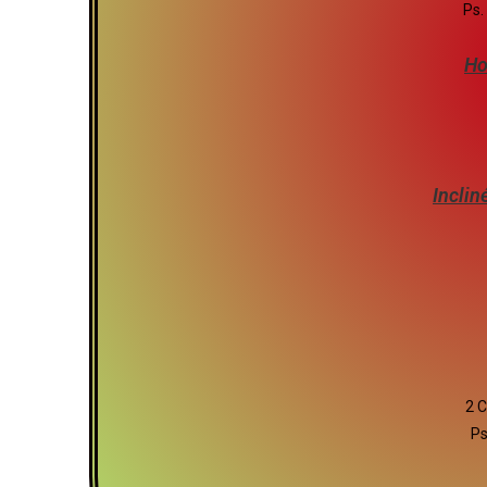
Ps.
Ho
Inclin
2 C
Ps