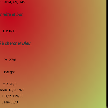
 119/34, 69, 145
nnête et bon
Luc 8/15
é à chercher Dieu
Ps. 27/8
Intègre
2 R. 20/3
hron. 16/9, 19/9
. 101/2, 119/80
Esaie 38/3