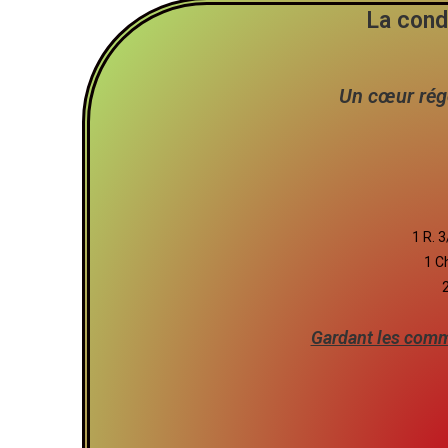
La cond
Un cœur rég
1 R. 
1 C
Gardant les comm