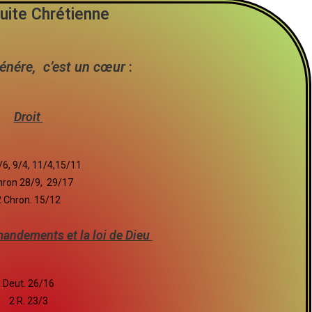
uite Chrétienne
énére, c’est un cœur
:
Droit
3/6, 9/4, 11/4,15/11
hron 28/9, 29/17
2 Chron. 15/12
andements et la loi de Dieu
Deut. 26/16
2 R. 23/3