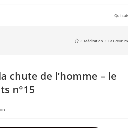
Qui sui
>
Méditation
>
Le Cœur irr
la chute de l’homme – le
ts n°15
ion