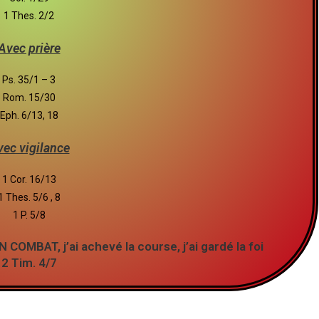
1 Thes. 2/2
Avec prière
Ps. 35/1 – 3
Rom. 15/30
Eph. 6/13, 18
ec vigilance
1 Cor. 16/13
1 Thes. 5/6 , 8
1 P. 5/8
COMBAT, j’ai achevé la course, j’ai gardé la foi
2 Tim. 4/7