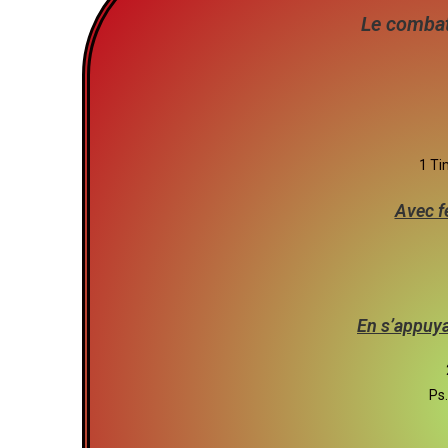
Le combat
1 Ti
Avec f
En s’appuya
Ps.