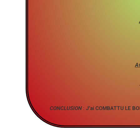
Av
CONCLUSION
: J’ai COMBATTU LE BON 