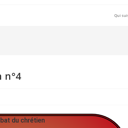
Qui sui
n n°4
bat du chrétien