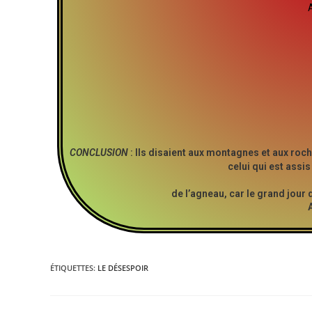
CONCLUSION
: Ils disaient aux montagnes et aux roch
celui qui est assis
de l’agneau, car le grand jour 
ÉTIQUETTES
:
LE DÉSESPOIR