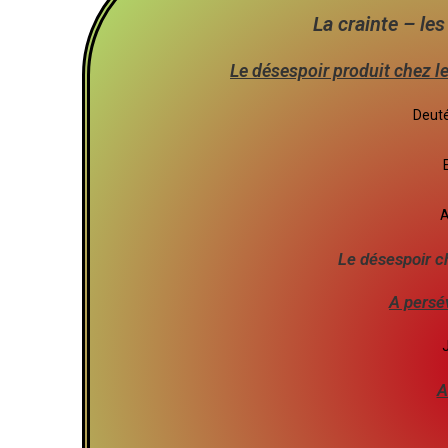
La crainte – le
Le désespoir produit chez l
Deut
A
Le désespoir c
A persé
A