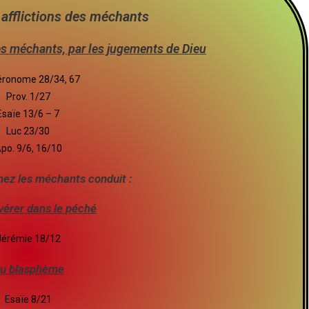
s afflictions des méchants
es méchants, par les jugements de Dieu
éronome 28/34, 67
Prov. 1/27
Esaïe 13/6 – 7
Luc 23/30
po. 9/6, 16/10
hez les méchants conduit :
vérer dans le péché
Jérémie 18/12
u blasphème
Esaïe 8/21