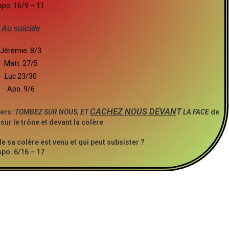
Apo. 16/9 – 11
Au suicide
Jérémie. 8/3
Matt. 27/5
Luc 23/30
Apo. 9/6
CACHEZ NOUS DEVAN
T
ers :
TOMBEZ SUR NOUS, ET
LA FACE
de
 sur le trône et devant la colère
de sa colère est venu et qui peut subsister ?
Apo. 6/16 – 17