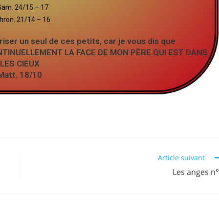
Sam. 24/15 – 17
hron. 21/14 – 16
iser un seul de ces petits, car je vous dis que
NTINUELLEMENT LA FACE DE MON PÈRE QUI EST DANS
LES CIEUX
Matt. 18/10
Article suivant
Les anges n