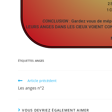
2 
1 C
CONCLUSION
: Gardez vous de mépr
LEURS ANGES DANS LES CIEUX VOIENT CO
ÉTIQUETTES
:
ANGES
Article précédent
Les anges n°2
VOUS DEVRIEZ ÉGALEMENT AIMER