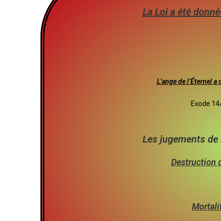
La Loi a été donné
L’ange de l’Éternel a 
Exode 14/
Les jugements de 
Destruction
Mortali