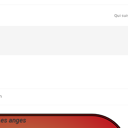
Qui sui
n
Les anges