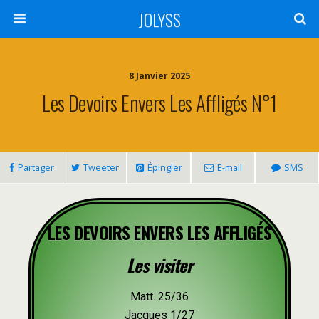
JOLYSS
8 Janvier 2025
Les Devoirs Envers Les Affligés N°1
Partager
Tweeter
Épingler
E-mail
SMS
LES DEVOIRS ENVERS LES AFFLIGÉS
Les visiter
Matt. 25/36
Jacques 1/27