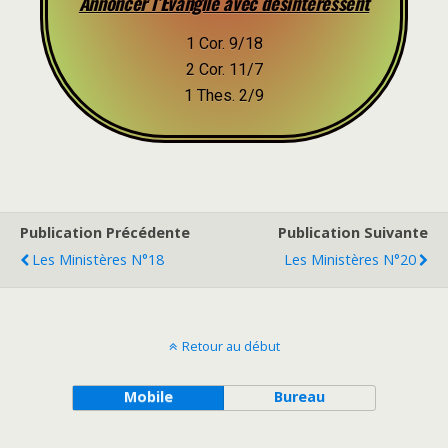
Annoncer l’Évangile avec désintéressent
1 Cor. 9/18
2 Cor. 11/7
1 Thes. 2/9
Publication Précédente
Publication Suivante
Les Ministères N°18
Les Ministères N°20
Retour au début
Mobile
Bureau