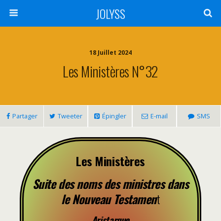
JOLYSS
18 Juillet 2024
Les Ministères N°32
Partager
Tweeter
Épingler
E-mail
SMS
Les Ministères
Suite des noms des ministres dans
le Nouveau Testamen
t
Aristarque