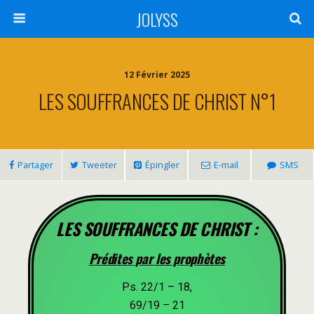
JOLYSS
12 Février 2025
LES SOUFFRANCES DE CHRIST N°1
Partager
Tweeter
Épingler
E-mail
SMS
LES SOUFFRANCES DE CHRIST :
Prédites par les prophètes
Ps. 22/1 – 18,
69/19 – 21