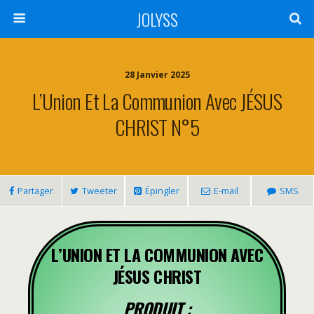
JOLYSS
28 Janvier 2025
L’Union Et La Communion Avec JÉSUS
CHRIST N°5
Partager
Tweeter
Épingler
E-mail
SMS
L’UNION ET LA COMMUNION AVEC
JÉSUS CHRIST
PRODUIT :