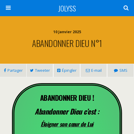
JOLYSS
10 Janvier 2025
ABANDONNER DIEU N°1
Partager
Tweeter
Épingler
E-mail
SMS
ABANDONNER DIEU !
Abandonner Dieu c’est :
Éloigner son cœur de Lui