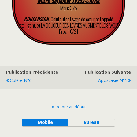
Notre Seigneur Jésus-Christ
Marc 3/5
CONCLUSION
: Celui qui est sage de cœur est appelé
intelligent, et LA DOUCEUR DES LÈVRES AUGMENTE LE SAVOIR
Prov. 16/21
Publication Précédente
Publication Suivante
Colère N°6
Apostasie N°1
Retour au début
Mobile
Bureau