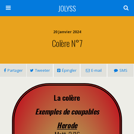
JOLYSS
20 Janvier 2024
Colère N°7
Partager
Tweeter
Épingler
E-mail
SMS
La colère
Exemples de coupables
Herode