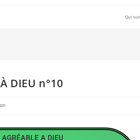
Qui sui
À DIEU n°10
ion
T AGRÉABLE A DIEU