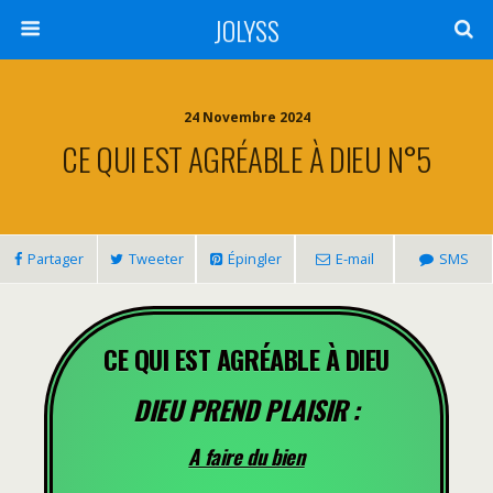
JOLYSS
24 Novembre 2024
CE QUI EST AGRÉABLE À DIEU N°5
Partager
Tweeter
Épingler
E-mail
SMS
CE QUI EST AGRÉABLE À DIEU
DIEU PREND PLAISIR :
A faire du bien