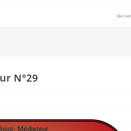
Qui sui
eur N°29
Jésus- Médiateur