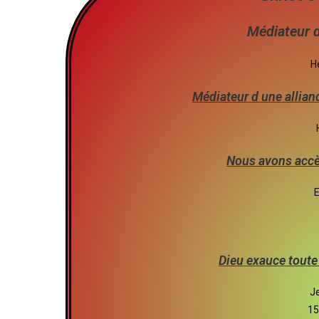
Médiateur d
H
Médiateur d une allian
Nous avons accès
E
Dieu exauce toute
J
15