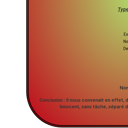
Type
Ex
No
De
Nom
Conclusion :
Il nous convenait en effet, 
Innocent, sans tâche, séparé d