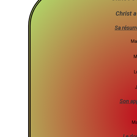
Christ a
Sa résurr
Mat
M
L
J
Son app
Ma
Le do