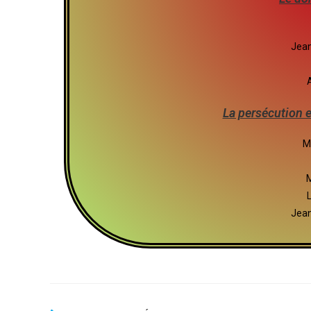
Jean
A
La persécution e
M
M
Jean