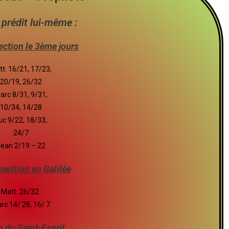
 prédit lui-même :
ection le 3ème jours
t. 16/21, 17/23,
20/19, 26/32
arc 8/31, 9/31,
10/34, 14/28
uc 9/22, 18/33,
24/7
ean 2/19 – 22
arition en Galilée
Matt. 26/32.
rc 14/ 28, 16/ 7
n du Saint-Esprit