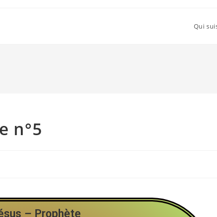
Qui sui
te n°5
Jésus – Prophète