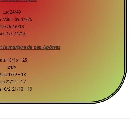
Luc 24/49
 7/38 – 39, 14/26
15/26, 16/13
ct. 1/5, 11/16
t le martyre de ses Apôtres
att. 10/16 – 25
24/9
arc 13/9 – 13
Luc 21/12 – 17
 16/2, 21/18 – 19