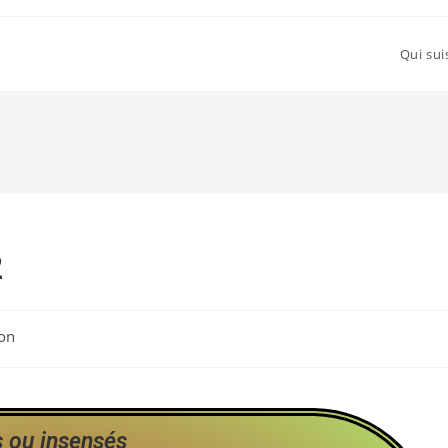
Qui sui
2
on
 ou insensés