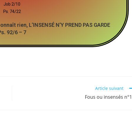
Job 2/10
Ps. 74/22
 connaît rien, L’INSENSÉ N’Y PREND PAS GARDE
Ps. 92/6 – 7
Article suivant
Fous ou insensés n°