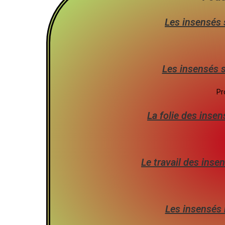
Les insensés s
Les insensés s
Pr
La folie des inse
Le travail des inse
Les insensés