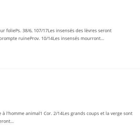
ur foliePs. 38/6, 107/17Les insensés des lèvres seront
 prompte ruineProv. 10/14Les insensés mourront…
ie à l'homme animal1 Cor. 2/14Les grands coups et la verge sont
seront…