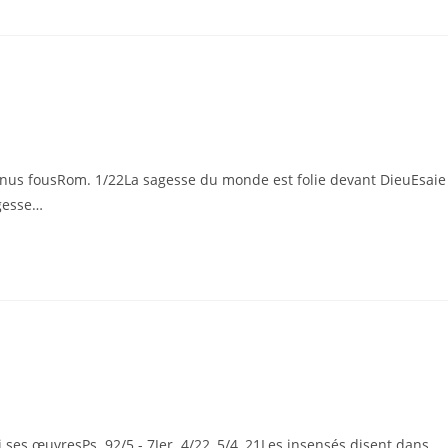
nus fousRom. 1/22La sagesse du monde est folie devant DieuEsaie
agesse…
ses œuvresPs. 92/5 - 7Jer. 4/22, 5/4, 21Les insensés disent dans