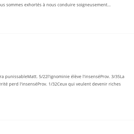
/6Nous sommes exhortés à nous conduire soigneusement…
a punissableMatt. 5/22l'ignominie élève l'insenséProv. 3/35La
érité perd l'insenséProv. 1/32Ceux qui veulent devenir riches