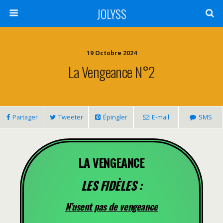
JOLYSS
19 Octobre 2024
La Vengeance N°2
Partager
Tweeter
Épingler
E-mail
SMS
LA VENGEANCE
LES FIDÈLES :
N’usent pas de vengeance