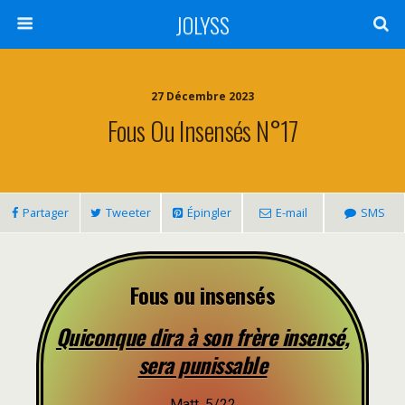
JOLYSS
27 Décembre 2023
Fous Ou Insensés N°17
Partager
Tweeter
Épingler
E-mail
SMS
Fous ou insensés
Quiconque dira à son frère insensé,
sera punissable
Matt. 5/22