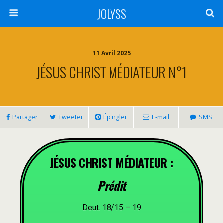
JOLYSS
11 Avril 2025
JÉSUS CHRIST MÉDIATEUR N°1
Partager
Tweeter
Épingler
E-mail
SMS
JÉSUS CHRIST MÉDIATEUR :
Prédit
Deut. 18/15 – 19