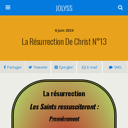
JOLYSS
6 Juin 2024
La Résurrection De Christ N°13
Partager
Tweeter
Épingler
E-mail
SMS
La résurrection
Les Saints ressusciteront :
Premièrement