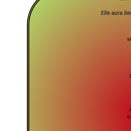
Elle aura li
M
2
J
6/