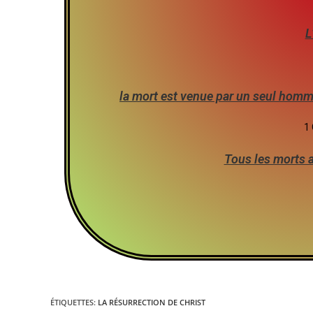
L
la mort est venue par un seul homm
1 
Tous les morts a
ÉTIQUETTES
:
LA RÉSURRECTION DE CHRIST