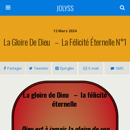
JOLYSS
12 Mars 2024
La Gloire De Dieu – La Félicité Éternelle N°1
Partager
Tweeter
Épingler
E-mail
SMS
La gloire de Dieu – la félicité
éternelle
Dieu est à jamais la gloire de son