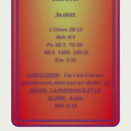
Sa gloire
1 Chron. 29/ 13
Neh. 9/ 5
Ps. 66/ 2, 72/ 19,
96/ 3, 138/5, 145/ 11
Eze. 3/ 12
CONCLUSION
: Car c’est à toi que
appartiennent, dans tous les siècles
LE
RÈGNE, LA PUISSANCE ET LA
GLOIRE,
Amen
.
Matt. 6/ 13