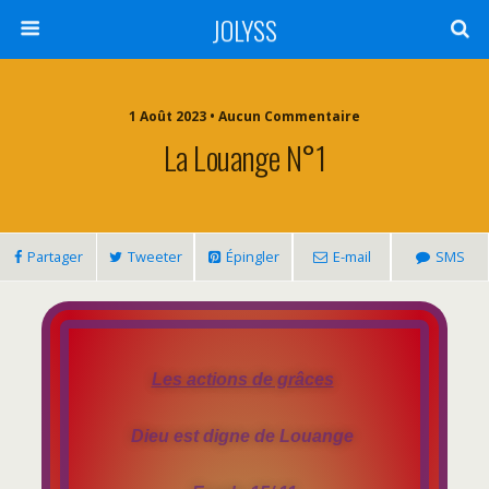
JOLYSS
1 Août 2023 • Aucun Commentaire
La Louange N°1
Partager
Tweeter
Épingler
E-mail
SMS
Les actions de grâces
Dieu est digne de Louange