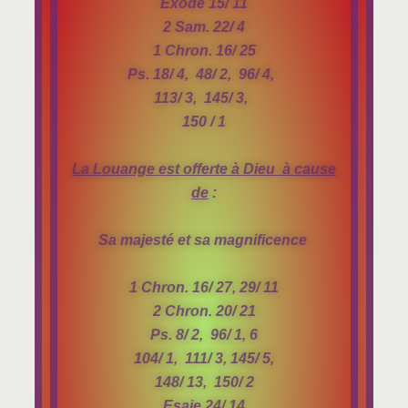
Exode 15/ 11
2 Sam. 22/ 4
1 Chron. 16/ 25
Ps. 18/ 4, 48/ 2, 96/ 4,
113/ 3, 145/ 3,
150 / 1
La Louange est offerte à Dieu à cause
de
:
Sa majesté et sa magnificence
1 Chron. 16/ 27, 29/ 11
2 Chron. 20/ 21
Ps. 8/ 2, 96/ 1, 6
104/ 1, 111/ 3, 145/ 5,
148/ 13, 150/ 2
Esaie 24/ 14