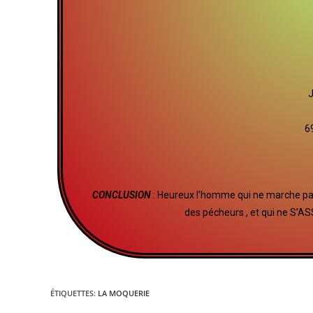
J
6
CONCLUSION
: Heureux l’homme qui ne marche pas 
des pécheurs , et qui ne 
ÉTIQUETTES
:
LA MOQUERIE