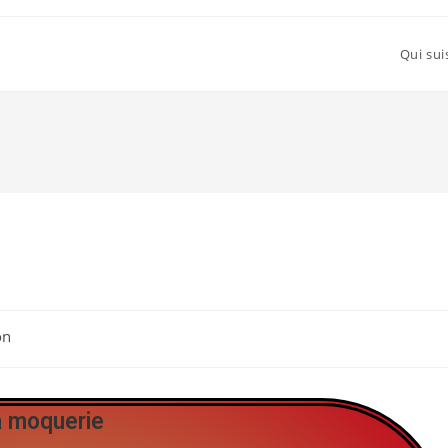
Qui sui
on
a moquerie