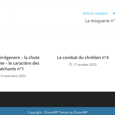
Article suivant
La moquerie n
irrégenere – la chute
Le combat du chrétien n°4
e – le caractère des
17 octobre 2023
échants n°1
10 novembre 2023
Copyright - OceanWP Theme by OceanWP