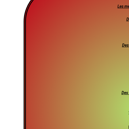
Les m
D
Des
Des 