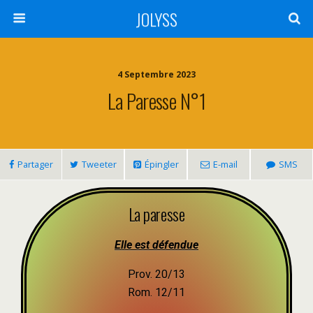
JOLYSS
4 Septembre 2023
La Paresse N°1
Partager
Tweeter
Épingler
E-mail
SMS
La paresse
Elle est défendue
Prov. 20/13
Rom. 12/11