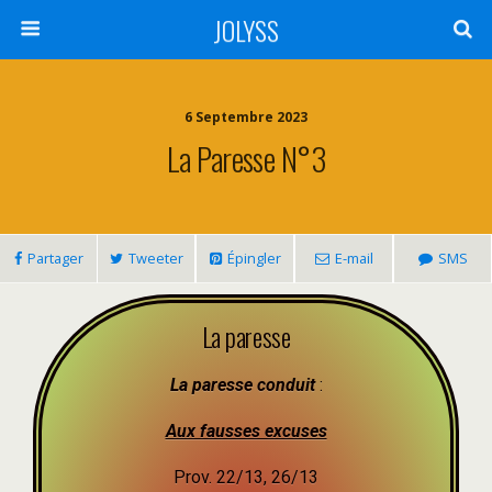
JOLYSS
6 Septembre 2023
La Paresse N°3
Partager
Tweeter
Épingler
E-mail
SMS
La paresse
La paresse conduit
:
Aux fausses excuses
Prov. 22/13, 26/13