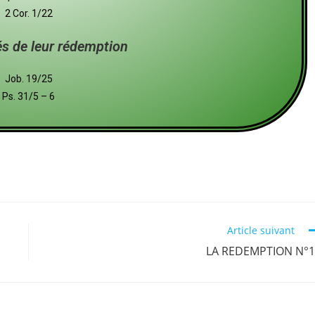
2 Cor. 1/22
s de leur rédemption
Job. 19/25
Ps. 31/5 – 6
Article suivant
LA REDEMPTION N°1