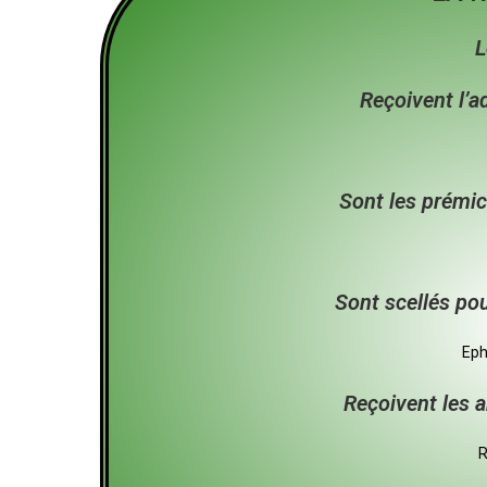
L
Reçoivent l’a
Sont les prémic
Sont scellés pou
Eph
Reçoivent les 
R