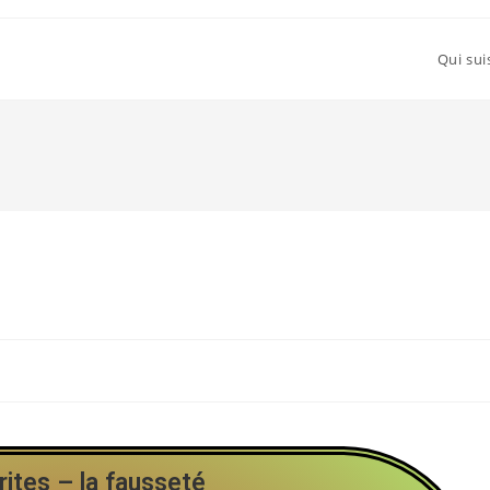
Qui sui
ites – la fausseté