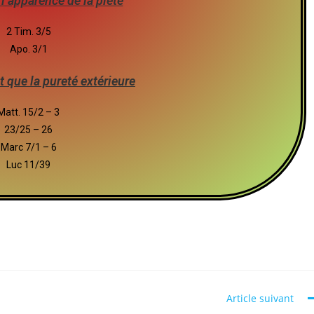
l’apparence de la piété
2 Tim. 3/5
Apo. 3/1
 que la pureté extérieure
Matt. 15/2 – 3
23/25 – 26
Marc 7/1 – 6
Luc 11/39
Article suivant