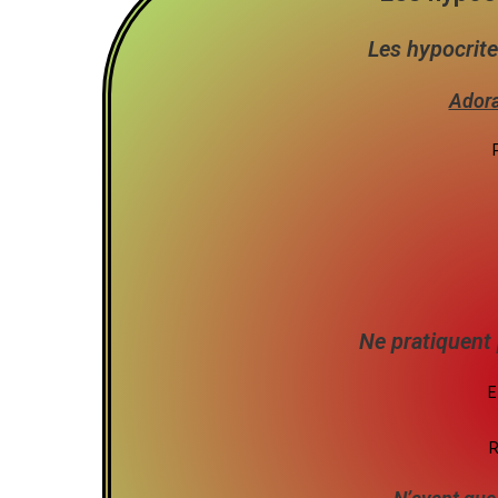
Les hypocrite
Adora
Ne pratiquent 
E
R