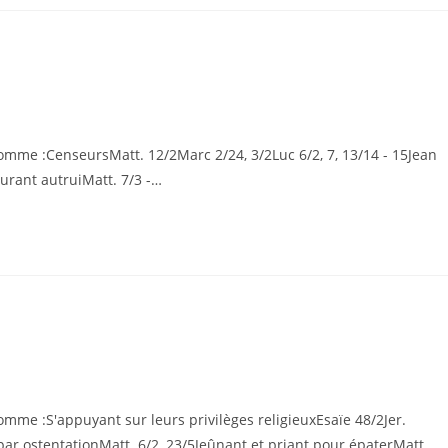
 comme :CenseursMatt. 12/2Marc 2/24, 3/2Luc 6/2, 7, 13/14 - 15Jean
surant autruiMatt. 7/3 -…
comme :S'appuyant sur leurs privilèges religieuxEsaïe 48/2Jer.
ar ostentationMatt. 6/2, 23/5Jeûnant et priant pour épaterMatt.…