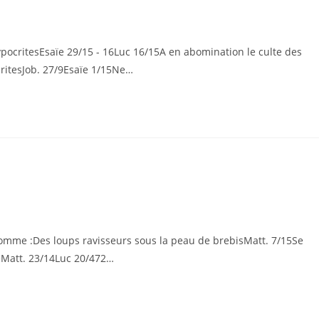
hypocritesEsaïe 29/15 - 16Luc 16/15A en abomination le culte des
critesJob. 27/9Esaïe 1/15Ne…
 comme :Des loups ravisseurs sous la peau de brebisMatt. 7/15Se
leMatt. 23/14Luc 20/472…