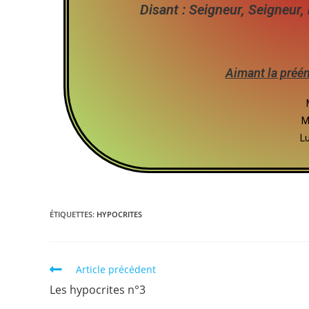
Disant : Seigneur, Seigneur,
Aimant la préém
M
L
ÉTIQUETTES
:
HYPOCRITES
Article précédent
Les hypocrites n°3