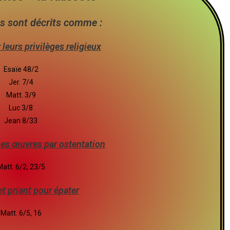
s sont décrits comme :
leurs privilèges religieux
Esaïe 48/2
Jer. 7/4
Matt. 3/9
Luc 3/8
Jean 8/33
es œuvres par ostentation
att. 6/2, 23/5
t priant pour épater
Matt. 6/5, 16