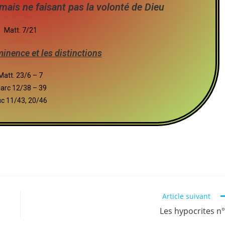
 mais ne faisant pas la volonté de Dieu
Matt. 7/21
inence et les distinctions
Matt. 23/6 – 7
arc 12/38 – 39
uc 11/43, 20/46
Article suivant
Les hypocrites n