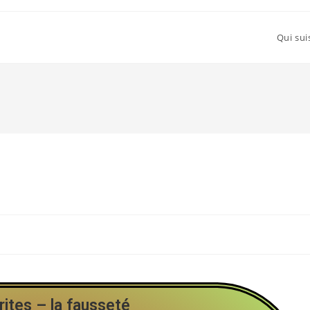
Qui sui
ites – la fausseté