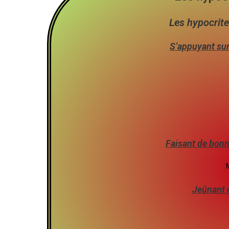
Les hypocrite
S’appuyant sur 
Faisant de bonn
M
Jeûnant e