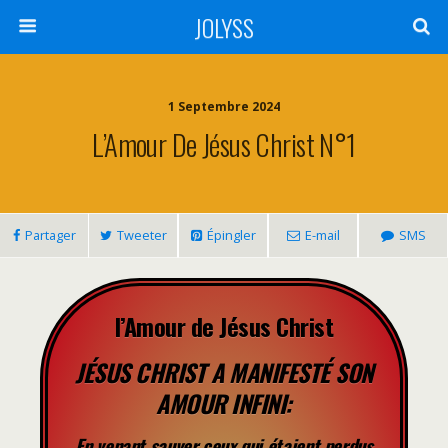
JOLYSS
1 Septembre 2024
L’Amour De Jésus Christ N°1
Partager
Tweeter
Épingler
E-mail
SMS
l’Amour de Jésus Christ
JÉSUS CHRIST A MANIFESTÉ SON
AMOUR INFINI:
En venant sauver ceux qui étaient perdus