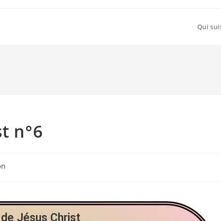
Qui sui
st n°6
on
 de Jésus Christ