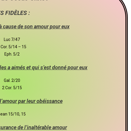
S FIDÈLES :
à cause de son amour pour eux
Luc 7/47
 Cor. 5/14 – 15
Eph. 5/2
 les a aimés et qui s’est donné pour eux
Gal. 2/20
2 Cor. 5/15
’amour par leur obéissance
ean 15/10, 15
surance de l’inaltérable amour