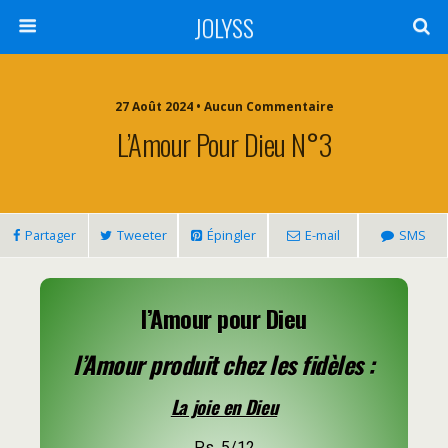
JOLYSS
27 Août 2024 • Aucun Commentaire
L’Amour Pour Dieu N°3
Partager
Tweeter
Épingler
E-mail
SMS
l’Amour pour Dieu
l’Amour produit chez les fidèles :
La joie en Dieu
Ps. 5/12