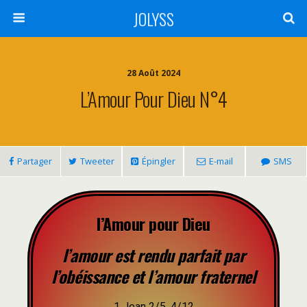
JOLYSS
28 Août 2024
L’Amour Pour Dieu N°4
Partager
Tweeter
Épingler
E-mail
SMS
l’Amour pour Dieu
l’amour est rendu parfait par
l’obéissance et l’amour fraternel
1 Jean 2/5, 4/12