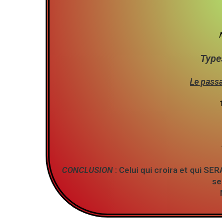
A
Type
Le passa
CONCLUSION
: Celui qui croira et qui S
se