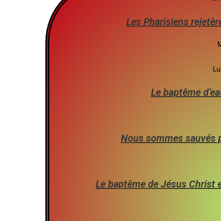
Les Pharisiens rejetè
M
Lu
Le baptême d’ea
Nous sommes sauvés pa
Le baptême de Jésus Christ e