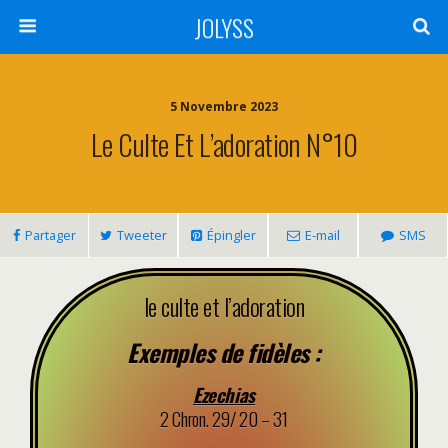
JOLYSS
5 Novembre 2023
Le Culte Et L’adoration N°10
Partager
Tweeter
Épingler
E-mail
SMS
le culte et l’adoration
Exemples de fidèles :
Ezechias
2 Chron. 29/ 20 – 31